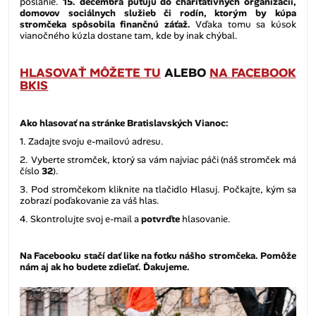
poslanie.
15. decembra putujú do charitatívnych organizácií,
domovov sociálnych služieb či rodín, ktorým by kúpa
stromčeka spôsobila finančnú záťaž.
Vďaka tomu sa kúsok
vianočného kúzla dostane tam, kde by inak chýbal.
HLASOVAŤ MÔŽETE TU
ALEBO
NA FACEBOOK
BKIS
Ako hlasovať na stránke Bratislavských Vianoc:
1. Zadajte svoju e-mailovú adresu.
2. Vyberte stromček, ktorý sa vám najviac páči (náš stromček má
číslo
32
).
3. Pod stromčekom kliknite na tlačidlo Hlasuj. Počkajte, kým sa
zobrazí poďakovanie za váš hlas.
4. Skontrolujte svoj e-mail a
potvrďte
hlasovanie.
Na Facebooku stačí dať like na fotku nášho stromčeka. Pomôže
nám aj ak ho budete zdieľať. Ďakujeme.