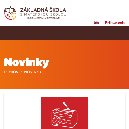
Prihlásenie
Novinky
DOMOV
/
NOVINKY
Novinky