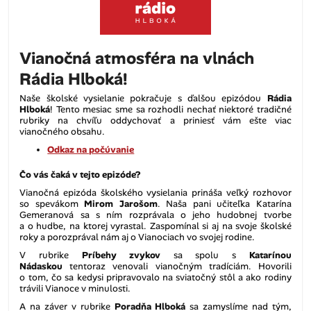
Vianočná atmosféra na vlnách
Rádia Hlboká!
Naše školské vysielanie pokračuje s ďalšou epizódou
Rádia
Hlboká
! Tento mesiac sme sa rozhodli nechať niektoré tradičné
rubriky na chvíľu oddychovať a priniesť vám ešte viac
vianočného obsahu.
Odkaz na počúvanie
Čo vás čaká v tejto epizóde?
Vianočná epizóda školského vysielania prináša veľký rozhovor
so spevákom
Mirom Jarošom
. Naša pani učiteľka Katarína
Gemeranová sa s ním rozprávala o jeho hudobnej tvorbe
a o hudbe, na ktorej vyrastal. Zaspomínal si aj na svoje školské
roky a porozprával nám aj o Vianociach vo svojej rodine.
V rubrike
Príbehy zvykov
sa spolu s
Katarínou
Nádaskou
tentoraz venovali vianočným tradíciám. Hovorili
o tom, čo sa kedysi pripravovalo na sviatočný stôl a ako rodiny
trávili Vianoce v minulosti.
A na záver v rubrike
Poradňa Hlboká
sa zamyslíme nad tým,