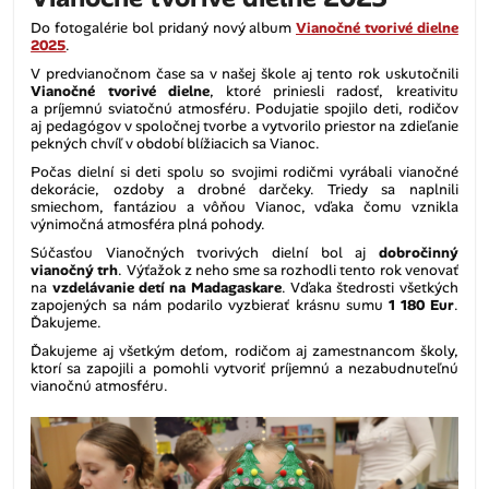
Do fotogalérie bol pridaný nový album
Vianočné tvorivé dielne
2025
.
V predvianočnom čase sa v našej škole aj tento rok uskutočnili
Vianočné tvorivé dielne
, ktoré priniesli radosť, kreativitu
a príjemnú sviatočnú atmosféru. Podujatie spojilo deti, rodičov
aj pedagógov v spoločnej tvorbe a vytvorilo priestor na zdieľanie
pekných chvíľ v období blížiacich sa Vianoc.
Počas dielní si deti spolu so svojimi rodičmi vyrábali vianočné
dekorácie, ozdoby a drobné darčeky. Triedy sa naplnili
smiechom, fantáziou a vôňou Vianoc, vďaka čomu vznikla
výnimočná atmosféra plná pohody.
Súčasťou Vianočných tvorivých dielní bol aj
dobročinný
vianočný trh
. Výťažok z neho sme sa rozhodli tento rok venovať
na
vzdelávanie detí na Madagaskare
. Vďaka štedrosti všetkých
zapojených sa nám podarilo vyzbierať krásnu sumu
1 180 Eur
.
Ďakujeme.
Ďakujeme aj všetkým deťom, rodičom aj zamestnancom školy,
ktorí sa zapojili a pomohli vytvoriť príjemnú a nezabudnuteľnú
vianočnú atmosféru.