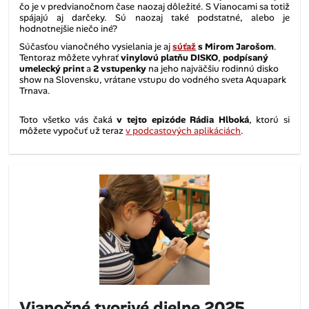
čo je v predvianočnom čase naozaj dôležité. S Vianocami sa totiž
spájajú aj darčeky. Sú naozaj také podstatné, alebo je
hodnotnejšie niečo iné?
Súčasťou vianočného vysielania je aj
súťaž
s Mirom Jarošom
.
Tentoraz môžete vyhrať
vinylovú platňu DISKO
,
podpísaný
umelecký print
a
2 vstupenky
na jeho najväčšiu rodinnú disko
show na Slovensku, vrátane vstupu do vodného sveta Aquapark
Trnava.
Toto všetko vás čaká
v
tejto epizóde Rádia Hlboká
, ktorú si
môžete vypočuť už teraz
v podcastových aplikáciách
.
Vianočné tvorivé dielne 2025