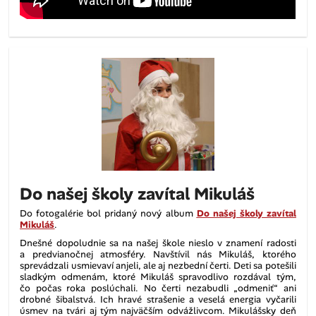
Do našej školy zavítal Mikuláš
Do fotogalérie bol pridaný nový album
Do našej školy zavítal
Mikuláš
.
Dnešné dopoludnie sa na našej škole nieslo v znamení radosti
a predvianočnej atmosféry. Navštívil nás Mikuláš, ktorého
sprevádzali usmievaví anjeli, ale aj nezbední čerti. Deti sa potešili
sladkým odmenám, ktoré Mikuláš spravodlivo rozdával tým,
čo počas roka poslúchali. No čerti nezabudli „odmeniť“ ani
drobné šibalstvá. Ich hravé strašenie a veselá energia vyčarili
úsmev na tvári aj tým najväčším odvážlivcom. Mikulášsky deň