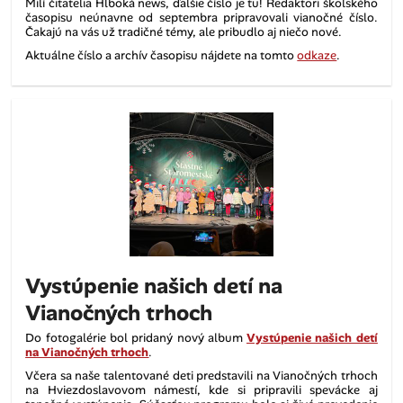
Milí čitatelia Hlboká news, ďalšie číslo je tu! Redaktori školského
časopisu neúnavne od septembra pripravovali vianočné číslo.
Čakajú na vás už tradičné
témy, ale pribudlo aj niečo nové.
Aktuálne číslo a archív časopisu nájdete na tomto
odkaze
.
Vystúpenie našich detí na
Vianočných trhoch
Do fotogalérie bol pridaný nový album
Vystúpenie našich detí
na Vianočných trhoch
.
Včera sa naše talentované deti predstavili na Vianočných trhoch
na Hviezdoslavovom námestí, kde si pripravili spevácke aj