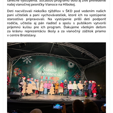
tanečné vystúpenia. Súčasťou programu bolo aj živé prevedenie
našej vianočnej pesničky Vianoce na Hlbokej.
Deti nacvičovali niekoľko týždňov v ŠKD pod vedením našich
pani učiteliek a pani vychovávateliek, ktoré ich na vystúpenie
starostlivo pripravovali. Na vystúpenie prišli deti podporiť
rodičia, učitelia aj pán riaditeľ a spolu s publikom vytvorili
príjemnú kulisu pre ich program. Ďakujeme všetkým deťom
za krásnu reprezentáciu školy a za vianočný zážitok priamo
v centre Bratislavy.