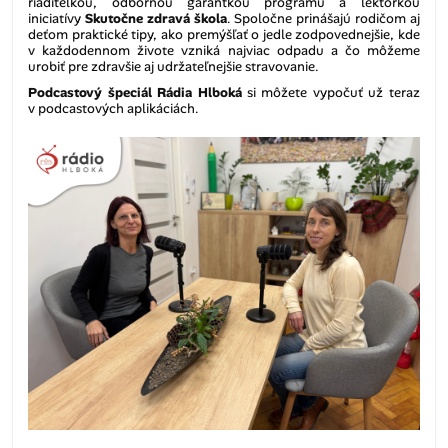
riaditeľkou, odbornou garantkou programu a lektorkou
iniciatívy
Skutočne zdravá škola
. Spoločne prinášajú rodičom aj
deťom praktické tipy, ako premýšľať o jedle zodpovednejšie, kde
v každodennom živote vzniká najviac odpadu a čo môžeme
urobiť pre zdravšie aj udržateľnejšie stravovanie.
Podcastový špeciál
Rádia Hlboká
si môžete vypočuť už teraz
v podcastových aplikáciách.