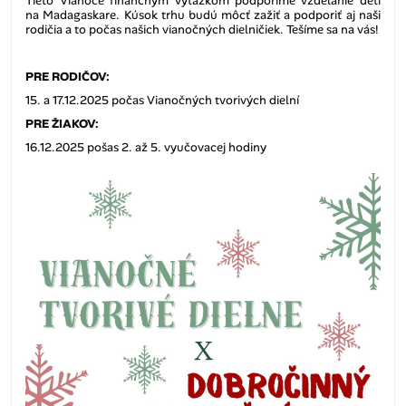
Tieto Vianoce finančným výťažkom podporíme vzdelanie detí
na Madagaskare. Kúsok trhu budú môcť zažiť a podporiť aj naši
rodičia a to počas našich vianočných dielničiek. Tešíme sa na vás!
PRE RODIČOV:
15. a 17.12.2025 počas Vianočných tvorivých dielní
PRE ŽIAKOV:
16.12.2025 pošas 2. až 5. vyučovacej hodiny