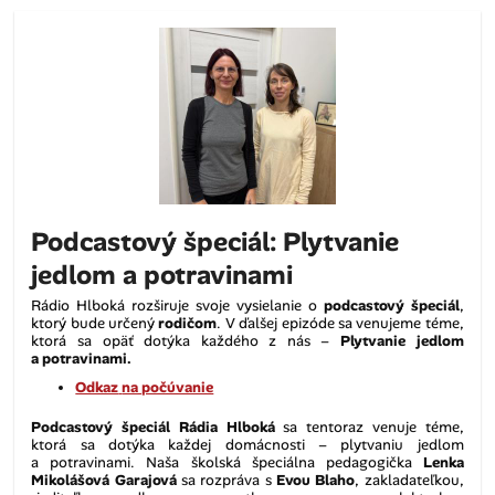
Podcastový špeciál: Plytvanie
jedlom a potravinami
Rádio Hlboká rozširuje svoje vysielanie o
podcastový špeciál
,
ktorý bude určený
rodičom
. V ďalšej epizóde sa venujeme téme,
ktorá sa opäť dotýka každého z nás –
Plytvanie jedlom
a potravinami.
Odkaz
na počúvanie
Podcastový špeciál Rádia Hlboká
sa tentoraz venuje téme,
ktorá sa dotýka každej domácnosti – plytvaniu jedlom
a potravinami. Naša školská špeciálna pedagogička
Lenka
Mikolášová Garajová
sa rozpráva s
Evou Blaho
, zakladateľkou,