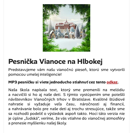
Pesnička Vianoce na Hlbokej
Predstavujeme vám našu vianočnú pieseň, ktorú sme vytvorili
pomocou umelej inteligencie!
MP3 pesničku si viete jednoducho stiahnuť cez tento
odkaz
.
Naša škola napísala text, ktorý sme premenili na melódiu
a nacvičili si ho aj naše deti. S týmto vystúpením sme potešili
návštevníkov Vianočných trhov v Bratislave. Kvalitné štúdiové
nahratie si vyžaduje veľa času, náročnosti aj financií,
a nahrávanie bolo pre naše deti aj trochu stresujúce, takže sme
sa rozhodli podeliť o výsledok aspoň takto. Hoci táto verzia nie
je úplne „ľudská“, veríme, že vás vtiahne do vianočnej atmosféry
a prenesie myšlienku našej školy.