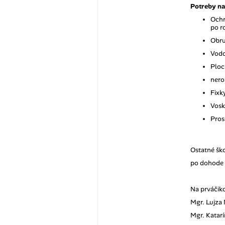
Potreby na
Ochr
po r
Obru
Vodo
Ploc
nero
Fixk
Vosk
Pros
Ostatné šk
po dohode 
Na prváčiko
Mgr. Lujza
Mgr. Kata