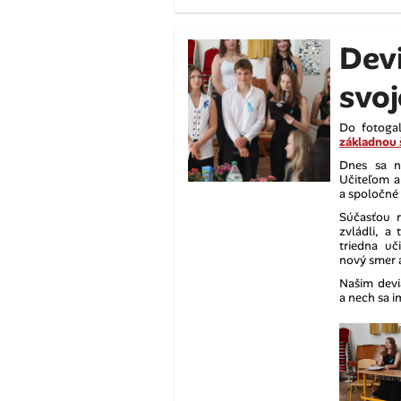
Devi
svo
Do fotoga
základnou 
Dnes sa na
Učiteľom a
a spoločné 
Súčasťou r
zvládli, a
triedna uč
nový smer a
Našim devi
a nech sa i