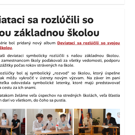
ataci sa rozlúčili so
jou základnou školou
lérie bol pridaný nový album
Deviataci sa rozlúčili so svojou
školou
.
ši deviataci symbolicky rozlúčili s našou základnou školou.
 zamestnancom školy poďakovali za všetky vedomosti, podporu
zážitky počas rokov strávených na škole.
ozlúčky bol aj symbolický „rozvod“ so školou, ktorý úspešne
 tak môžu vykročiť v ústrety novým výzvam. Na záver im pani
iteľka odovzdala symbolické letenky, ktoré majú predstavovať
 cestu za ich snami.
atakom želáme veľa úspechov na stredných školách, veľa šťastia
m darí vo všetkom, do čoho sa pustia.