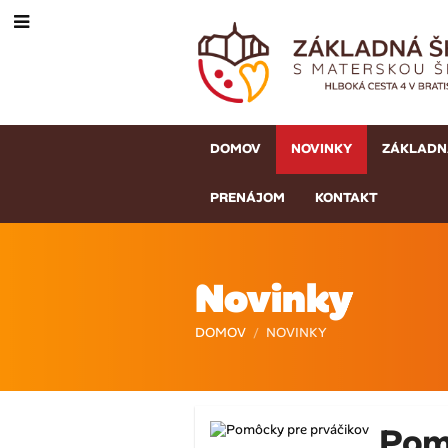
DOMOV
NOVINKY
ZÁKLADN
PRENÁJOM
KONTAKT
Novinky
DOMOV
/
NOVINKY
Novinky
Pom