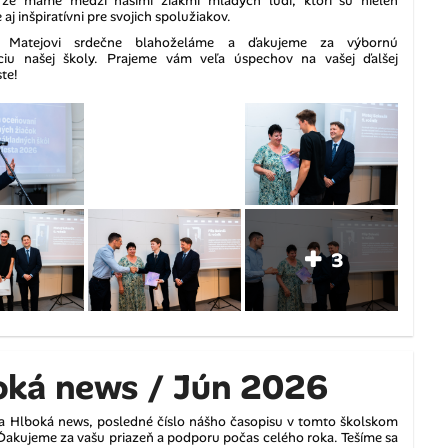
 že máme medzi našimi žiakmi mladých ľudí, ktorí sú nielen
 aj inšpiratívni pre svojich spolužiakov.
 a Matejovi srdečne blahoželáme a ďakujeme za výbornú
ciu našej školy. Prajeme vám veľa úspechov na vašej ďalšej
ste!
3
oká news / Jún 2026
elia Hlboká news, posledné číslo nášho časopisu v tomto školskom
 Ďakujeme za vašu priazeň a podporu počas celého roka. Tešíme sa