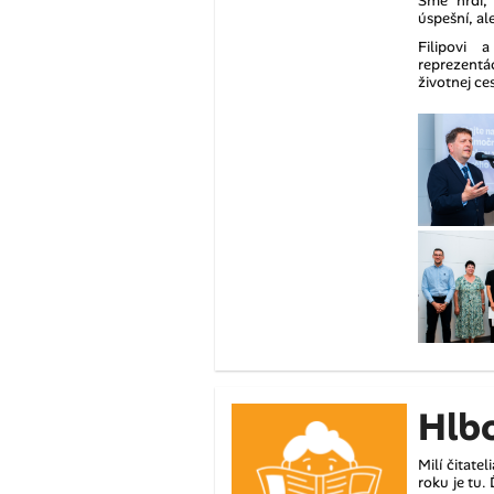
Sme hrdí,
úspešní, ale
Filipovi
reprezentá
životnej ce
Hlb
Milí čitat
roku je tu.