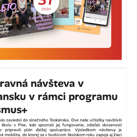
ravná návšteva v
iansku v rámci programu
smus+
ás zaviedol do slnečného Toskánska. Dve naše učiteľky navštívili
 školu v Pise, kde spoznali jej fungovanie, zdieľali skúsenosti
e pripravili plán ďalšej spolupráce. Výsledkom návštevy je
á mobilita, do ktorej sa v budúcom školskom roku zapoja aj žiaci