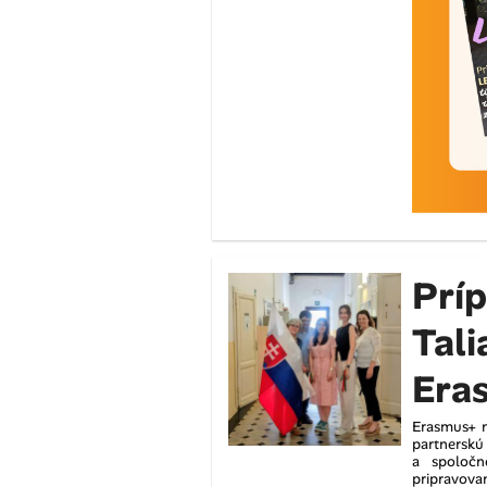
Príp
Tal
Era
Erasmus+ n
partnerskú
a spoločn
pripravovan