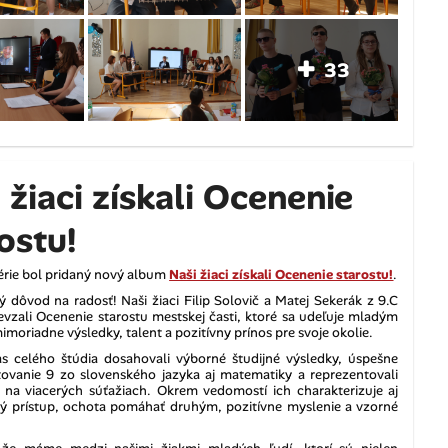
33
 žiaci získali Ocenenie
ostu!
érie bol pridaný nový album
Naši žiaci získali Ocenenie starostu!
.
 dôvod na radosť! Naši žiaci Filip Solovič a Matej Sekerák z 9.C
revzali Ocenenie starostu mestskej časti, ktoré sa udeľuje mladým
moriadne výsledky, talent a pozitívny prínos pre svoje okolie.
s celého štúdia dosahovali výborné študijné výsledky, úspešne
stovanie 9 zo slovenského jazyka aj matematiky a reprezentovali
 na viacerých súťažiach. Okrem vedomostí ich charakterizuje aj
 prístup, ochota pomáhať druhým, pozitívne myslenie a vzorné