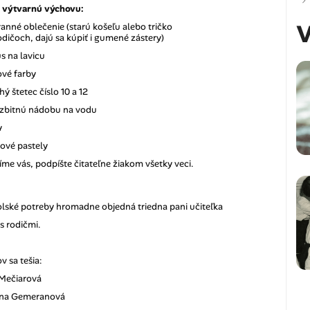
 výtvarnú výchovu:
V
anné oblečenie (starú košeľu alebo tričko
odičoch, dajú sa kúpiť i gumené zástery)
s na lavicu
vé farby
hý štetec číslo 10 a 12
zbitnú nádobu na vodu
y
ové pastely
íme vás, podpíšte čitateľne žiakom všetky veci.
olské potreby hromadne objedná triedna pani učiteľka
s rodičmi.
v sa tešia:
 Mečiarová
rína Gemeranová