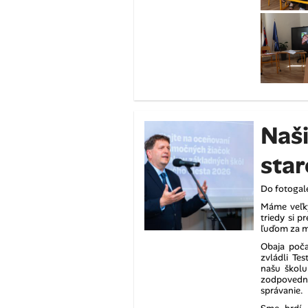
Naši
star
Do fotogal
Máme veľký
triedy si p
ľuďom za mi
Obaja poča
zvládli Te
našu školu
zodpovedný
správanie.