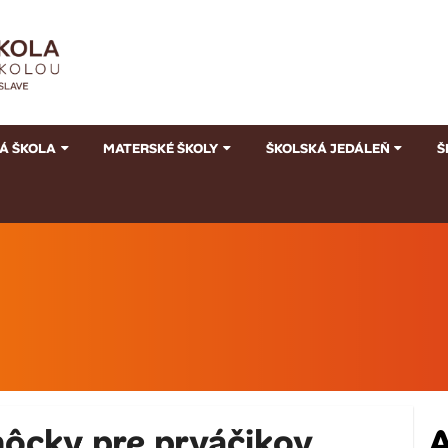
Á ŠKOLA
MATERSKÉ ŠKOLY
ŠKOLSKÁ JEDÁLEŇ
Š
ôcky pre prváčikov
A