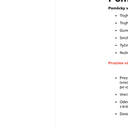
Pomôcky v
Troj
Troj
Gu
Strú
Tyči
Nož
Prosíme vá
Prez
(vre
po v
Vrec
Odev
s kr
Desi