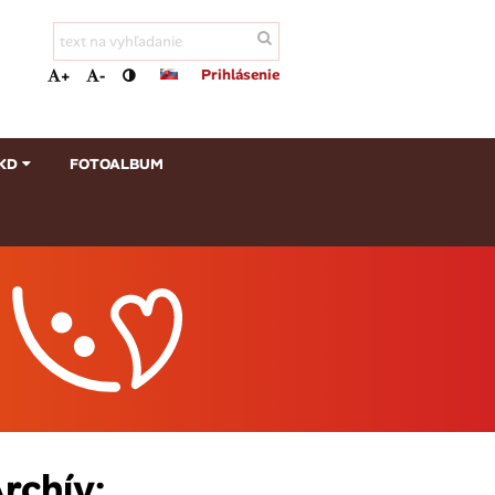
Prihlásenie
+
-
KD
FOTOALBUM
rchív: