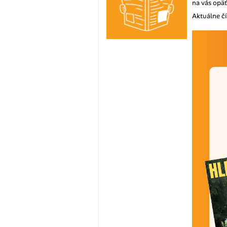
na vás opä
Aktuálne čí