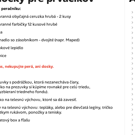
 peračníku:
hranná obyčajná ceruzka hrubá - 2 kusy
hranné farbičky 12 kusové hrubé
ma
hadlo so zásobníkom - dvojité (napr. Maped)
nkové lepidlo
nice
s, nekupujte perá, ani dosky.
uvky s podrážkou, ktorá nezanecháva čiary,
cko na prezuvky si kúpime rovnaké pre celú triedu,
yzbieraní triedneho fondu).
ko na telesnú výchovu, ktoré sa dá zavesiť.
 na telesnú výchovu: tepláky, alebo pre dievčatá legíny, tričko
átkym rukávom, ponožky a tenisky.
atový box a fľašu