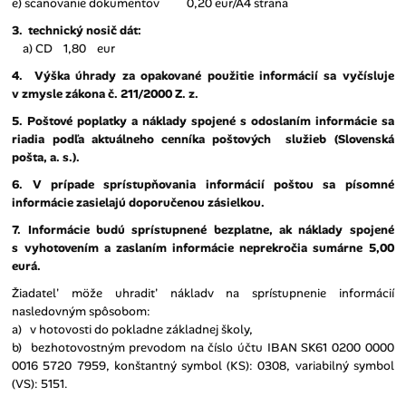
e) scanovanie dokumentov 0,20 eur/A4 strana
3. technický nosič dát:
a) CD 1,80 eur
4. Výška úhrady za opakované použitie informácií sa vyčísluje
v zmysle zákona č. 211/2000 Z. z.
5. Poštové poplatky a náklady spojené s odoslaním informácie sa
riadia podľa aktuálneho cenníka poštových služieb (Slovenská
pošta, a. s.).
6. V prípade sprístupňovania informácií poštou sa písomné
informácie zasielajú doporučenou zásielkou.
7. Informácie budú sprístupnené bezplatne, ak náklady spojené
s vyhotovením a zaslaním informácie neprekročia sumárne 5,00
eurá.
Žiadatel' möže uhradit' nákladv na sprístupnenie informácií
nasledovným spôsobom:
a) v hotovosti do pokladne základnej školy,
b) bezhotovostným prevodom na číslo účtu IBAN SK61 0200 0000
0016 5720 7959, konštantný symbol (KS): 0308, variabilný symbol
(VS): 5151.