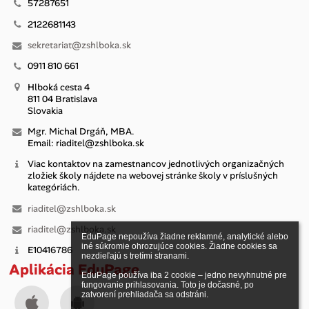
57287651
2122681143
sekretariat@zshlboka.sk
0911 810 661
Hlboká cesta 4
811 04 Bratislava
Slovakia
Mgr. Michal Drgáň, MBA.
Email: riaditel@zshlboka.sk
Viac kontaktov na zamestnancov jednotlivých organizačných
zložiek školy nájdete na webovej stránke školy v príslušných
kategóriách.
riaditel@zshlboka.sk
riaditel@zshlboka.sk
EduPage nepoužíva žiadne reklamné, analytické alebo 
iné súkromie ohrozujúce cookies. Žiadne cookies sa 
E10416786
nezdieľajú s tretími stranami.

Aplikácia EduPage
EduPage používa iba 2 cookie – jedno nevyhnutné pre 
fungovanie prihlasovania. Toto je dočasné, po 
zatvorení prehliadača sa odstráni.
