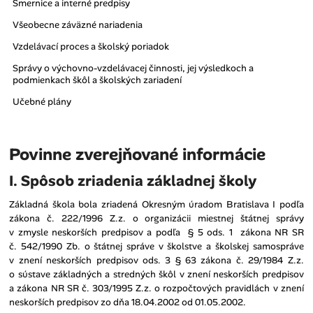
dokumenty
Smernice a interné predpisy
Všeobecne záväzné nariadenia
Vzdelávací proces a školský poriadok
Správy o výchovno-vzdelávacej činnosti, jej výsledkoch a
podmienkach škôl a školských zariadení
Učebné plány
Povinne zverejňované informácie
I. Spôsob zriadenia základnej školy
Základná škola bola zriadená Okresným úradom Bratislava I podľa
zákona č. 222/1996 Z.z. o organizácii miestnej štátnej správy
v zmysle neskorších predpisov a podľa § 5 ods. 1 zákona NR SR
č. 542/1990 Zb. o štátnej správe v školstve a školskej samospráve
v znení neskorších predpisov ods. 3 § 63 zákona č. 29/1984 Z.z.
o sústave základných a stredných škôl v znení neskorších predpisov
a zákona NR SR č. 303/1995 Z.z. o rozpočtových pravidlách v znení
neskorších predpisov zo dňa 18.04.2002 od 01.05.2002.