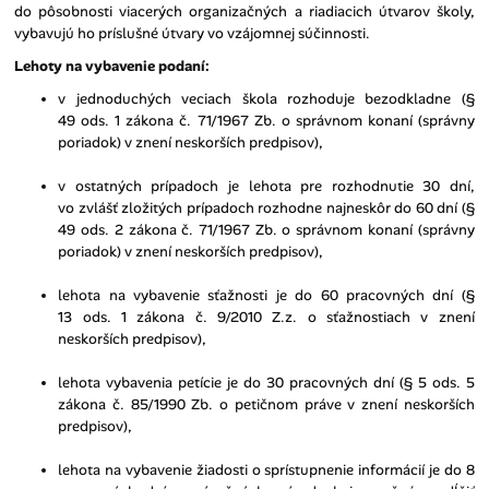
do pôsobnosti viacerých organizačných a riadiacich útvarov školy,
vybavujú ho príslušné útvary vo vzájomnej súčinnosti.
Lehoty na vybavenie podaní:
v jednoduchých veciach škola rozhoduje bezodkladne (§
49 ods. 1 zákona č. 71/1967 Zb. o správnom konaní (správny
poriadok) v znení neskorších predpisov),
v ostatných prípadoch je lehota pre rozhodnutie 30 dní,
vo zvlášť zložitých prípadoch rozhodne najneskôr do 60 dní (§
49 ods. 2 zákona č. 71/1967 Zb. o správnom konaní (správny
poriadok) v znení neskorších predpisov),
lehota na vybavenie sťažnosti je do 60 pracovných dní (§
13 ods. 1 zákona č. 9/2010 Z.z. o sťažnostiach v znení
neskorších predpisov),
lehota vybavenia petície je do 30 pracovných dní (§ 5 ods. 5
zákona č. 85/1990 Zb. o petičnom práve v znení neskorších
predpisov),
lehota na vybavenie žiadosti o sprístupnenie informácií je do 8