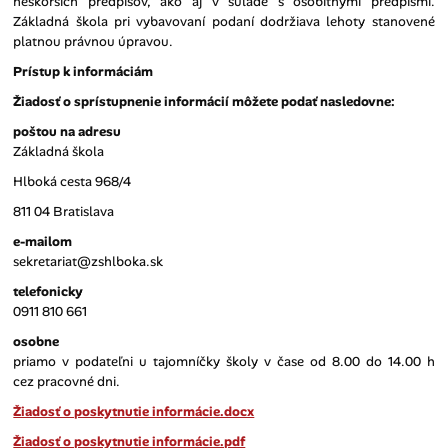
neskorších predpisov, ako aj v súlade s osobitnými predpismi.
Základná škola pri vybavovaní podaní dodržiava lehoty stanovené
platnou právnou úpravou.
Prístup k informáciám
Žiadosť o sprístupnenie informácií môžete podať nasledovne:
poštou na adresu
Základná škola
Hlboká cesta 968/4
811 04 Bratislava
e-mailom
sekretariat@zshlboka.sk
telefonicky
0911 810 661
osobne
priamo v podateľni u tajomníčky školy v čase od 8.00 do 14.00 h
cez pracovné dni.
Žiadosť o poskytnutie informácie.docx
Žiadosť o poskytnutie informácie.pdf