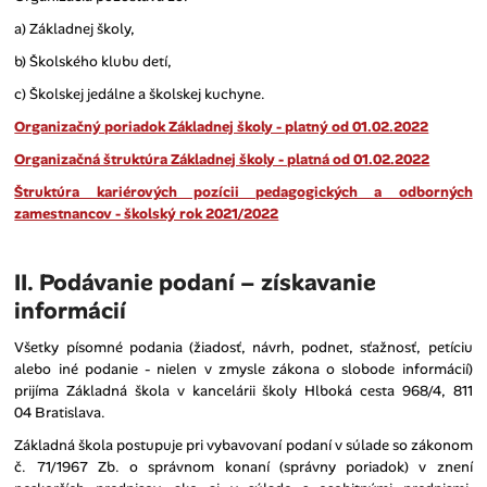
a) Základnej školy,
b) Školského klubu detí,
c) Školskej jedálne a školskej kuchyne.
Organizačný poriadok Základnej školy - platný od 01.02.2022
Organizačná štruktúra Základnej školy - platná od 01.02.2022
Štruktúra kariérových pozícii pedagogických a odborných
zamestnancov - školský rok 2021/2022
II. Podávanie podaní – získavanie
informácií
Všetky písomné podania (žiadosť, návrh, podnet, sťažnosť, petíciu
alebo iné podanie - nielen v zmysle zákona o slobode informácií)
prijíma Základná škola v kancelárii školy Hlboká cesta 968/4, 811
04 Bratislava.
Základná škola postupuje pri vybavovaní podaní v súlade so zákonom
č. 71/1967 Zb. o správnom konaní (správny poriadok) v znení