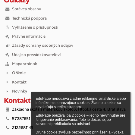
Správca obsahu
Technická podpora
Vyhlásenie o prístupnosti
Právne informácie
Zásady ochrany osobných údajov
Údaje o prevádzkovateľovi
Mapa stránok
O škole
Kontakt
Novinky
Kontakt
EduPage nepoužíva žiadne reklamné, analytické alebo 
iné súkromie ohrozujúce cookies. Žiadne cookies sa 
nezdieľajú s tretími stranami.

Základná škola s materskou školou, Hlboká cesta 4, Bratislava
EduPage používa iba 2 cookie – jedno nevyhnutné pre 
57287651
fungovanie prihlasovania. Toto je dočasné, po 
zatvorení prehliadača sa odstráni.

2122681143
Druhé cookie zvyšuje bezpečnosť prihlásenia - vďaka 