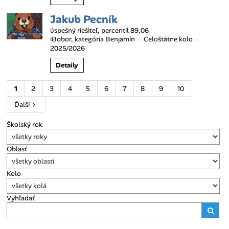
Jakub Pecník
úspešný riešiteľ, percentil 89,06
iBobor, kategória Benjamín
Celoštátne kolo
·
·
2025/2026
Detaily
1
2
3
4
5
6
7
8
9
10
Ďalší
Školský rok
Oblasť
Kolo
Vyhľadať