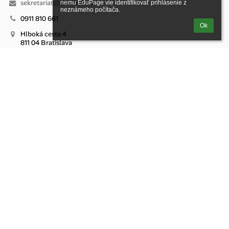
sekretariat@zshlboka.sk
nemu EduPage vie identifikovať prihlásenie z 
neznámeho počítača.
0911 810 661
Ok
Hlboká cesta 4
811 04 Bratislava
Slovakia
Mgr. Michal Drgáň, MBA.
Email: riaditel@zshlboka.sk
Viac kontaktov na zamestnancov jednotlivých organizačných
zložiek školy nájdete na webovej stránke školy v príslušných
kategóriách.
riaditel@zshlboka.sk
riaditel@zshlboka.sk
E10416786
Aplikácia EduPage