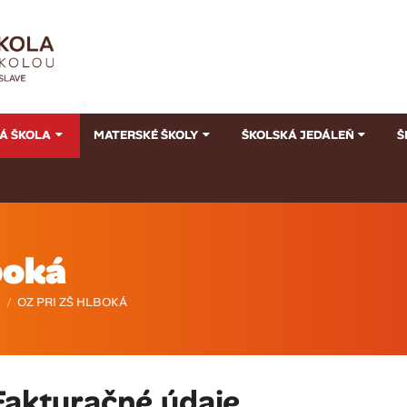
Á ŠKOLA
MATERSKÉ ŠKOLY
ŠKOLSKÁ JEDÁLEŇ
Š
boká
/
OZ PRI ZŠ HLBOKÁ
Fakturačné údaje