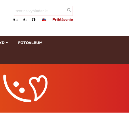
Prihlásenie
+
-
KD
FOTOALBUM