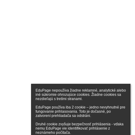
EduPage nepoužíva žiadne reklamné, analytické alebo 
iné súkromie ohrozujúce cookies. Žiadne cookies sa 
nezdieľajú s tretími stranami.

EduPage používa iba 2 cookie – jedno nevyhnutné pre 
fungovanie prihlasovania. Toto je dočasné, po 
zatvorení prehliadača sa odstráni.

Druhé cookie zvyšuje bezpečnosť prihlásenia - vďaka 
nemu EduPage vie identifikovať prihlásenie z 
neznámeho počítača.