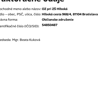
bchodné meno alebo názov:
OZ pri ZŠ Hlboká
dlo – obec, PSČ, ulica, číslo:
Hlboká cesta 968/4, 81104 Bratislava
rávna forma:
Občianske združenie
54850487
entifikačné číslo (IČO/SID):
edseda: Mgr. Beata Kuková