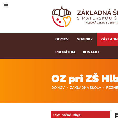
DOMOV
NOVINKY
ZÁKLADN
PRENÁJOM
KONTAKT
OZ pri ZŠ Hl
DOMOV
/
ZÁKLADNÁ ŠKOLA
/
RÔZNE
OZ
Fakturačné údaje