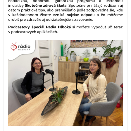
riaditeľkou, odbornou garantkou programu a lektorkou
iniciatívy
Skutočne zdravá škola
. Spoločne prinášajú rodičom aj
deťom praktické tipy, ako premýšľať o jedle zodpovednejšie, kde
v každodennom živote vzniká najviac odpadu a čo môžeme
urobiť pre zdravšie aj udržateľnejšie stravovanie.
Podcastový špeciál
Rádia Hlboká
si môžete vypočuť už teraz
v podcastových aplikáciách.