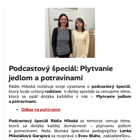
Podcastový špeciál: Plytvanie
jedlom a potravinami
Rádio Hlboká rozširuje svoje vysielanie o
podcastový špeciál
,
ktorý bude určený
rodičom
. V ďalšej epizóde sa venujeme téme,
ktorá sa opäť dotýka každého z nás –
Plytvanie jedlom
a potravinami.
Odkaz
na počúvanie
Podcastový špeciál Rádia Hlboká
sa tentoraz venuje téme,
ktorá sa dotýka každej domácnosti – plytvaniu jedlom
a potravinami. Naša školská špeciálna pedagogička
Lenka
Mikolášová Garajová
sa rozpráva s
Evou Blaho
, zakladateľkou,