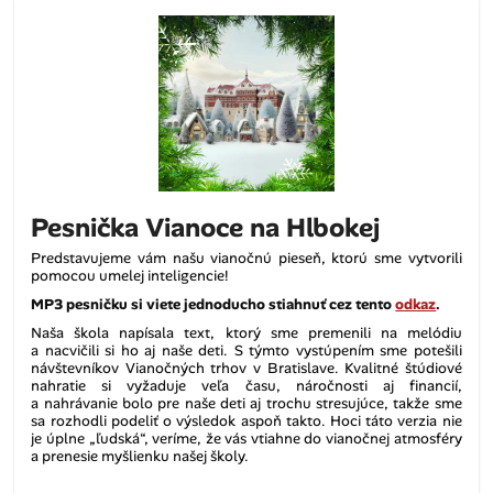
Pesnička Vianoce na Hlbokej
Predstavujeme vám našu vianočnú pieseň, ktorú sme vytvorili
pomocou umelej inteligencie!
MP3 pesničku si viete jednoducho stiahnuť cez tento
odkaz
.
Naša škola napísala text, ktorý sme premenili na melódiu
a nacvičili si ho aj naše deti. S týmto vystúpením sme potešili
návštevníkov Vianočných trhov v Bratislave. Kvalitné štúdiové
nahratie si vyžaduje veľa času, náročnosti aj financií,
a nahrávanie bolo pre naše deti aj trochu stresujúce, takže sme
sa rozhodli podeliť o výsledok aspoň takto. Hoci táto verzia nie
je úplne „ľudská“, veríme, že vás vtiahne do vianočnej atmosféry
a prenesie myšlienku našej školy.