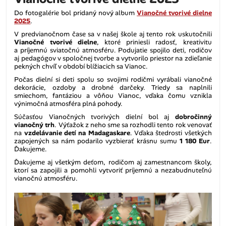
Do fotogalérie bol pridaný nový album
Vianočné tvorivé dielne
2025
.
V predvianočnom čase sa v našej škole aj tento rok uskutočnili
Vianočné tvorivé dielne
, ktoré priniesli radosť, kreativitu
a príjemnú sviatočnú atmosféru. Podujatie spojilo deti, rodičov
aj pedagógov v spoločnej tvorbe a vytvorilo priestor na zdieľanie
pekných chvíľ v období blížiacich sa Vianoc.
Počas dielní si deti spolu so svojimi rodičmi vyrábali vianočné
dekorácie, ozdoby a drobné darčeky. Triedy sa naplnili
smiechom, fantáziou a vôňou Vianoc, vďaka čomu vznikla
výnimočná atmosféra plná pohody.
Súčasťou Vianočných tvorivých dielní bol aj
dobročinný
vianočný trh
. Výťažok z neho sme sa rozhodli tento rok venovať
na
vzdelávanie detí na Madagaskare
. Vďaka štedrosti všetkých
zapojených sa nám podarilo vyzbierať krásnu sumu
1 180 Eur
.
Ďakujeme.
Ďakujeme aj všetkým deťom, rodičom aj zamestnancom školy,
ktorí sa zapojili a pomohli vytvoriť príjemnú a nezabudnuteľnú
vianočnú atmosféru.