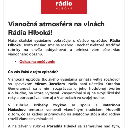
Vianočná atmosféra na vlnách
Rádia Hlboká!
Naše školské vysielanie pokračuje s ďalšou epizódou
Rádia
Hlboká
! Tento mesiac sme sa rozhodli nechať niektoré tradičné
rubriky na chvíľu oddychovať a priniesť vám ešte viac
vianočného obsahu.
Odkaz na počúvanie
Čo vás čaká v tejto epizóde?
Vianočná epizóda školského vysielania prináša veľký rozhovor
so spevákom
Mirom Jarošom
. Naša pani učiteľka Katarína
Gemeranová sa s ním rozprávala o jeho hudobnej tvorbe
a o hudbe, na ktorej vyrastal. Zaspomínal si aj na svoje školské
roky a porozprával nám aj o Vianociach vo svojej rodine.
V rubrike
Príbehy zvykov
sa spolu s
Katarínou
Nádaskou
tentoraz venovali vianočným tradíciám. Hovorili
o tom, čo sa kedysi pripravovalo na sviatočný stôl a ako rodiny
trávili Vianoce v minulosti.
A na záver v rubrike
Poradňa Hlboká
sa zamyslíme nad tým,