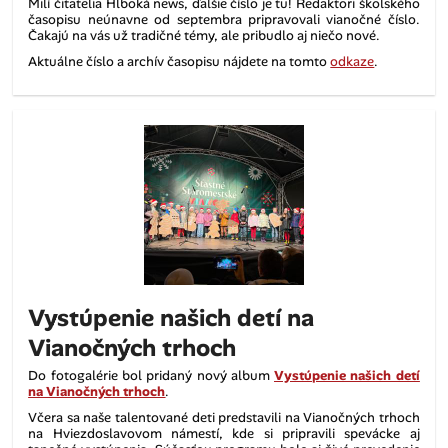
Milí čitatelia Hlboká news, ďalšie číslo je tu! Redaktori školského
časopisu neúnavne od septembra pripravovali vianočné číslo.
Čakajú na vás už tradičné
témy, ale pribudlo aj niečo nové.
Aktuálne číslo a archív časopisu nájdete na tomto
odkaze
.
Vystúpenie našich detí na
Vianočných trhoch
Do fotogalérie bol pridaný nový album
Vystúpenie našich detí
na Vianočných trhoch
.
Včera sa naše talentované deti predstavili na Vianočných trhoch
na Hviezdoslavovom námestí, kde si pripravili spevácke aj