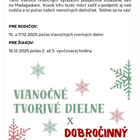
Tieto Vianoce finančným výťažkom podporíme vzdelanie detí
na Madagaskare. Kúsok trhu budú môcť zažiť a podporiť aj naši
rodičia a to počas našich vianočných dielničiek. Tešíme sa na vás!
PRE RODIČOV:
15. a 17.12.2025 počas Vianočných tvorivých dielní
PRE ŽIAKOV:
16.12.2025 pošas 2. až 5. vyučovacej hodiny