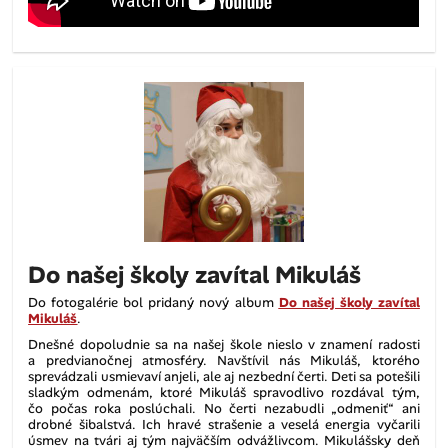
Do našej školy zavítal Mikuláš
Do fotogalérie bol pridaný nový album
Do našej školy zavítal
Mikuláš
.
Dnešné dopoludnie sa na našej škole nieslo v znamení radosti
a predvianočnej atmosféry. Navštívil nás Mikuláš, ktorého
sprevádzali usmievaví anjeli, ale aj nezbední čerti. Deti sa potešili
sladkým odmenám, ktoré Mikuláš spravodlivo rozdával tým,
čo počas roka poslúchali. No čerti nezabudli „odmeniť“ ani
drobné šibalstvá. Ich hravé strašenie a veselá energia vyčarili
úsmev na tvári aj tým najväčším odvážlivcom. Mikulášsky deň