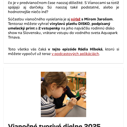
čo je v predvianočnom čase naozaj dôležité. S Vianocami sa totiž
spájajú aj darčeky. Sú naozaj také podstatné, alebo je
hodnotnejšie niečo iné?
Súčasťou vianočného vysielania je aj
súťaž
s Mirom Jarošom
.
Tentoraz môžete vyhrať
vinylovú platňu DISKO
,
podpísaný
umelecký print
a
2 vstupenky
na jeho najväčšiu rodinnú disko
show na Slovensku, vrátane vstupu do vodného sveta Aquapark
Trnava.
Toto všetko vás čaká
v
tejto epizóde Rádia Hlboká
, ktorú si
môžete vypočuť už teraz
v podcastových aplikáciách
.
Vianočné tvorivé dielne 2025