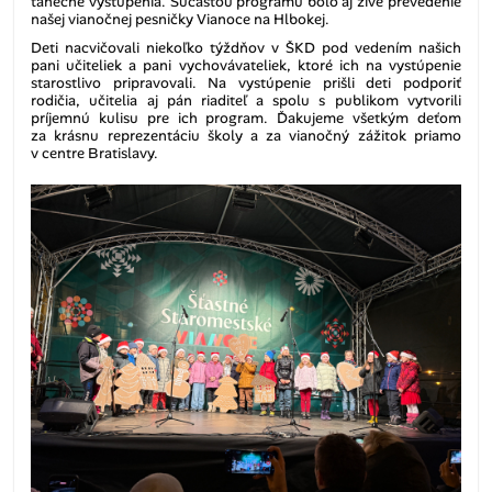
tanečné vystúpenia. Súčasťou programu bolo aj živé prevedenie
našej vianočnej pesničky Vianoce na Hlbokej.
Deti nacvičovali niekoľko týždňov v ŠKD pod vedením našich
pani učiteliek a pani vychovávateliek, ktoré ich na vystúpenie
starostlivo pripravovali. Na vystúpenie prišli deti podporiť
rodičia, učitelia aj pán riaditeľ a spolu s publikom vytvorili
príjemnú kulisu pre ich program. Ďakujeme všetkým deťom
za krásnu reprezentáciu školy a za vianočný zážitok priamo
v centre Bratislavy.