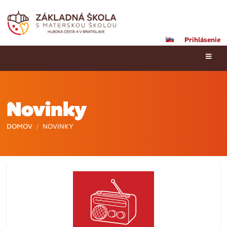
Prihlásenie
Novinky
DOMOV
/
NOVINKY
Novinky