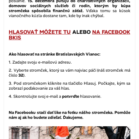
poslanie.
15. decembra putujú do charitatívnych organizácií,
domovov sociálnych služieb či rodín, ktorým by kúpa
stromčeka spôsobila finančnú záťaž.
Vďaka tomu sa kúsok
vianočného kúzla dostane tam, kde by inak chýbal.
HLASOVAŤ MÔŽETE TU
ALEBO
NA FACEBOOK
BKIS
Ako hlasovať na stránke Bratislavských Vianoc:
1. Zadajte svoju e-mailovú adresu.
2. Vyberte stromček, ktorý sa vám najviac páči (náš stromček má
číslo
32
).
3. Pod stromčekom kliknite na tlačidlo Hlasuj. Počkajte, kým sa
zobrazí poďakovanie za váš hlas.
4. Skontrolujte svoj e-mail a
potvrďte
hlasovanie.
Na Facebooku stačí dať like na fotku nášho stromčeka. Pomôže
nám aj ak ho budete zdieľať. Ďakujeme.