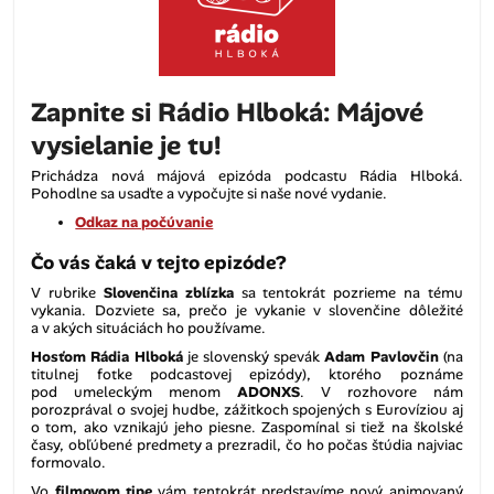
Zapnite si Rádio Hlboká: Májové
vysielanie je tu!
Prichádza nová májová epizóda podcastu Rádia Hlboká.
Pohodlne sa usaďte a vypočujte si naše nové vydanie.
Odkaz na počúvanie
Čo vás čaká v tejto epizóde?
V rubrike
Slovenčina zblízka
sa tentokrát pozrieme na tému
vykania. Dozviete sa, prečo je vykanie v slovenčine dôležité
a v akých situáciách ho používame.
Hosťom Rádia Hlboká
je slovenský spevák
Adam Pavlovčin
(na
titulnej fotke podcastovej epizódy), ktorého poznáme
pod umeleckým menom
ADONXS
. V rozhovore nám
porozprával o svojej hudbe, zážitkoch spojených s Eurovíziou aj
o tom, ako vznikajú jeho piesne. Zaspomínal si tiež na školské
časy, obľúbené predmety a prezradil, čo ho počas štúdia najviac
formovalo.
Vo
filmovom tipe
vám tentokrát predstavíme nový animovaný