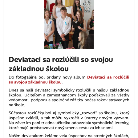
Deviataci sa rozlúčili so svojou
základnou školou
Do fotogalérie bol pridaný nový album
Deviataci sa rozlúčili
so svojou základnou školou
.
Dnes sa naši deviataci symbolicky rozlúčili s našou základnou
školou. Učiteľom a zamestnancom školy poďakovali za všetky
vedomosti, podporu a spoločné zážitky počas rokov strávených
na škole.
Súčasťou rozlúčky bol aj symbolický „rozvod“ so školou, ktorý
úspešne zvládli, a tak môžu vykročiť v ústrety novým výzvam.
Na záver im pani triedna učiteľka odovzdala symbolické letenky,
ktoré majú predstavovať nový smer a cestu za ich snami.
Našim deviatakom želáme veľa úspechov na stredných školách,