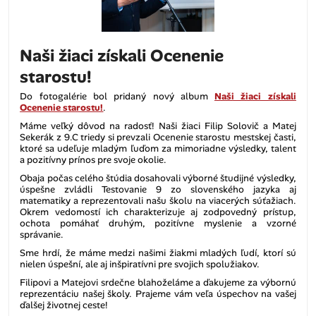
Naši žiaci získali Ocenenie
starostu!
Do fotogalérie bol pridaný nový album
Naši žiaci získali
Ocenenie starostu!
.
Máme veľký dôvod na radosť! Naši žiaci Filip Solovič a Matej
Sekerák z 9.C triedy si prevzali Ocenenie starostu mestskej časti,
ktoré sa udeľuje mladým ľuďom za mimoriadne výsledky, talent
a pozitívny prínos pre svoje okolie.
Obaja počas celého štúdia dosahovali výborné študijné výsledky,
úspešne zvládli Testovanie 9 zo slovenského jazyka aj
matematiky a reprezentovali našu školu na viacerých súťažiach.
Okrem vedomostí ich charakterizuje aj zodpovedný prístup,
ochota pomáhať druhým, pozitívne myslenie a vzorné
správanie.
Sme hrdí, že máme medzi našimi žiakmi mladých ľudí, ktorí sú
nielen úspešní, ale aj inšpiratívni pre svojich spolužiakov.
Filipovi a Matejovi srdečne blahoželáme a ďakujeme za výbornú
reprezentáciu našej školy. Prajeme vám veľa úspechov na vašej
ďalšej životnej ceste!