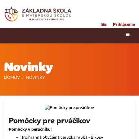
Prihlásenie
Novinky
DOMOV
/
NOVINKY
Novinky
Pomôcky pre prváčikov
Pomôcky v peračníku:
Trojhranná obyčajná ceruzka hrubá - 2 kusy