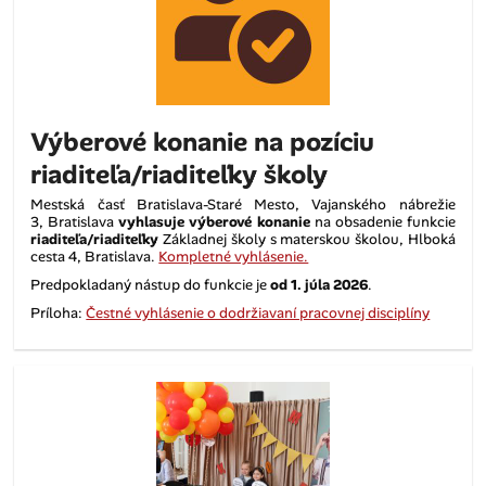
Výberové konanie na pozíciu
riaditeľa/riaditeľky školy
Mestská časť Bratislava-Staré Mesto, Vajanského nábrežie
3, Bratislava
vyhlasuje výberové konanie
na obsadenie funkcie
riaditeľa/riaditeľky
Základnej školy s materskou školou, Hlboká
cesta 4, Bratislava.
Kompletné vyhlásenie.
Predpokladaný nástup do funkcie je
od 1. júla 2026
.
Príloha:
Čestné vyhlásenie o dodržiavaní pracovnej disciplíny