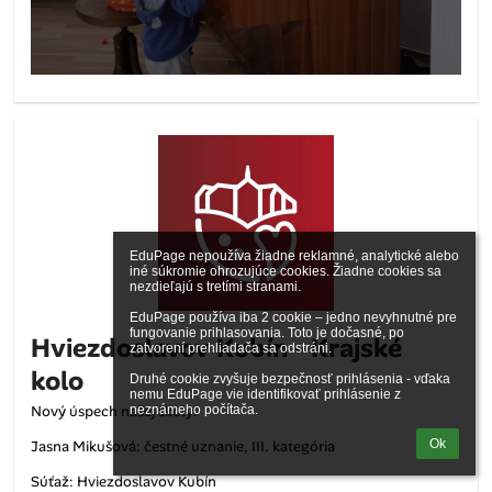
EduPage nepoužíva žiadne reklamné, analytické alebo 
iné súkromie ohrozujúce cookies. Žiadne cookies sa 
nezdieľajú s tretími stranami.

EduPage používa iba 2 cookie – jedno nevyhnutné pre 
fungovanie prihlasovania. Toto je dočasné, po 
Hviezdoslavov Kubín - Krajské
zatvorení prehliadača sa odstráni.

kolo
Druhé cookie zvyšuje bezpečnosť prihlásenia - vďaka 
nemu EduPage vie identifikovať prihlásenie z 
Nový úspech našej školy:
neznámeho počítača.
Ok
Jasna Mikušová: čestné uznanie, III. kategória
Súťaž: Hviezdoslavov Kubín