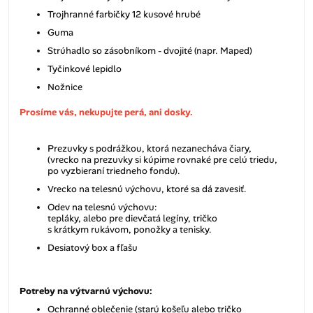
Trojhranné farbičky 12 kusové hrubé
Guma
Strúhadlo so zásobníkom - dvojité (napr. Maped)
Tyčinkové lepidlo
Nožnice
Prosíme vás, nekupujte perá, ani dosky.
Prezuvky s podrážkou, ktorá nezanecháva čiary,
(vrecko na prezuvky si kúpime rovnaké pre celú triedu,
po vyzbieraní triedneho fondu).
Vrecko na telesnú výchovu, ktoré sa dá zavesiť.
Odev na telesnú výchovu:
tepláky, alebo pre dievčatá legíny, tričko
s krátkym rukávom, ponožky a tenisky.
Desiatový box a fľašu
Potreby na výtvarnú výchovu:
Ochranné oblečenie (starú košeľu alebo tričko