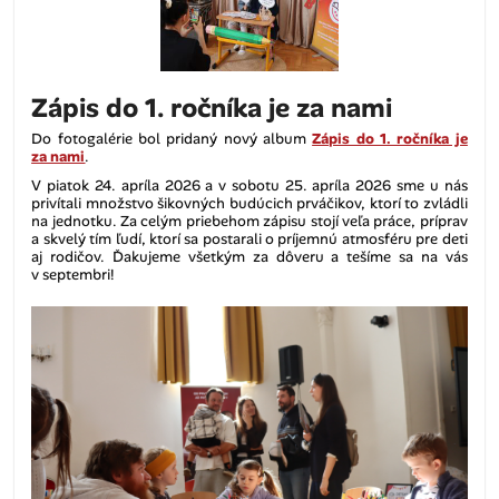
Zápis do 1. ročníka je za nami
Do fotogalérie bol pridaný nový album
Zápis do 1. ročníka je
za nami
.
V piatok 24. apríla 2026 a v sobotu 25. apríla 2026 sme u nás
privítali množstvo šikovných budúcich prváčikov, ktorí to zvládli
na jednotku. Za celým priebehom zápisu stojí veľa práce, príprav
a skvelý tím ľudí, ktorí sa postarali o príjemnú atmosféru pre deti
aj rodičov. Ďakujeme všetkým za dôveru a tešíme sa na vás
v septembri!