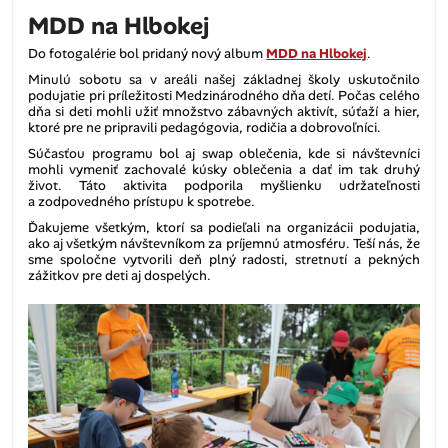
MDD na Hlbokej
Do fotogalérie bol pridaný nový album
MDD na Hlbokej
.
Minulú sobotu sa v areáli našej základnej školy uskutočnilo
podujatie pri príležitosti Medzinárodného dňa detí. Počas celého
dňa si deti mohli užiť množstvo zábavných aktivít, súťaží a hier,
ktoré pre ne pripravili pedagógovia, rodičia a dobrovoľníci.
Súčasťou programu bol aj swap oblečenia, kde si návštevníci
mohli vymeniť zachovalé kúsky oblečenia a dať im tak druhý
život. Táto aktivita podporila myšlienku udržateľnosti
a zodpovedného prístupu k spotrebe.
Ďakujeme všetkým, ktorí sa podieľali na organizácii podujatia,
ako aj všetkým návštevníkom za príjemnú atmosféru. Teší nás, že
sme spoločne vytvorili deň plný radosti, stretnutí a pekných
zážitkov pre deti aj dospelých.