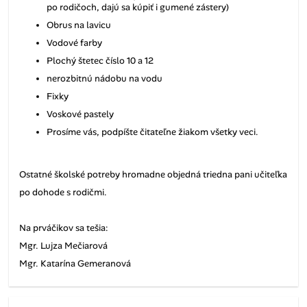
po rodičoch, dajú sa kúpiť i gumené zástery)
Obrus na lavicu
Vodové farby
Plochý štetec číslo 10 a 12
nerozbitnú nádobu na vodu
Fixky
Voskové pastely
Prosíme vás, podpíšte čitateľne žiakom všetky veci.
Ostatné školské potreby hromadne objedná triedna pani učiteľka
po dohode s rodičmi.
Na prváčikov sa tešia:
Mgr. Lujza Mečiarová
Mgr. Katarína Gemeranová