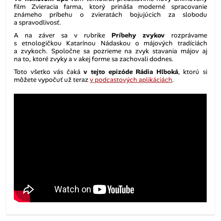
film
Zvieracia farma
, ktorý prináša moderné spracovanie
známeho príbehu o zvieratách bojujúcich za slobodu
a spravodlivosť.
A na záver sa v rubrike
Príbehy zvykov
rozprávame
s etnologičkou Katarínou Nádaskou o májových tradíciách
a zvykoch. Spoločne sa pozrieme na zvyk stavania májov aj
na to, ktoré zvyky a v akej forme sa zachovali dodnes.
Toto všetko vás čaká
v
tejto epizóde Rádia Hlboká
, ktorú si
môžete vypočuť už teraz
v podcastových aplikáciách
.